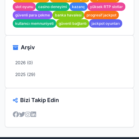
slot oyunu
casino deneyimi
kazanç
yüksek RTP slotlar
güvenli para çekme
banka havalesi
progresif jackpot
kullanıcı memnuniyeti
güvenli bağlantı
jackpot oyunları
Arşiv
2026 (0)
2025 (29)
Bizi Takip Edin