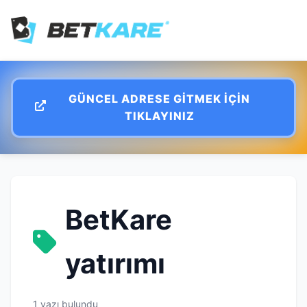
GÜNCEL ADRESE GITMEK IÇIN
TIKLAYINIZ
BetKare
yatırımı
1 yazı bulundu