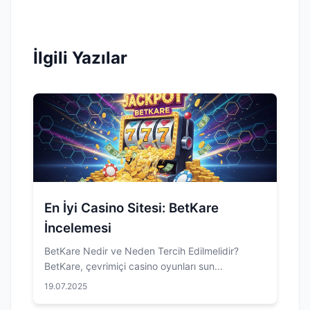
İlgili Yazılar
En İyi Casino Sitesi: BetKare
İncelemesi
BetKare Nedir ve Neden Tercih Edilmelidir?
BetKare, çevrimiçi casino oyunları sun...
19.07.2025