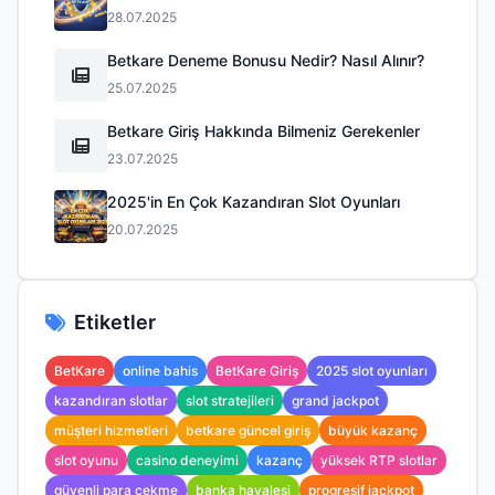
28.07.2025
Betkare Deneme Bonusu Nedir? Nasıl Alınır?
25.07.2025
Betkare Giriş Hakkında Bilmeniz Gerekenler
23.07.2025
2025'in En Çok Kazandıran Slot Oyunları
20.07.2025
Etiketler
BetKare
online bahis
BetKare Giriş
2025 slot oyunları
kazandıran slotlar
slot stratejileri
grand jackpot
müşteri hizmetleri
betkare güncel giriş
büyük kazanç
slot oyunu
casino deneyimi
kazanç
yüksek RTP slotlar
güvenli para çekme
banka havalesi
progresif jackpot