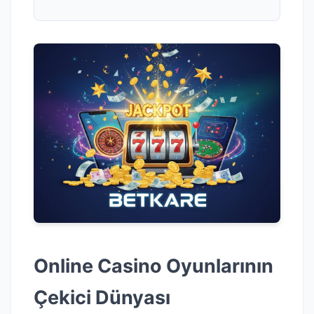
Online Casino Oyunlarının
Çekici Dünyası