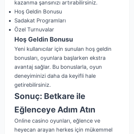
kazanma şansınızı artırabilirsiniz.
Hoş Geldin Bonusu
Sadakat Programları
Özel Turnuvalar
Hoş Geldin Bonusu
Yeni kullanıcılar için sunulan hoş geldin
bonusları, oyunlara başlarken ekstra
avantaj sağlar. Bu bonuslarla, oyun
deneyiminizi daha da keyifli hale
getirebilirsiniz.
Sonuç: Betkare ile
Eğlenceye Adım Atın
Online casino oyunları, eğlence ve
heyecan arayan herkes için mükemmel