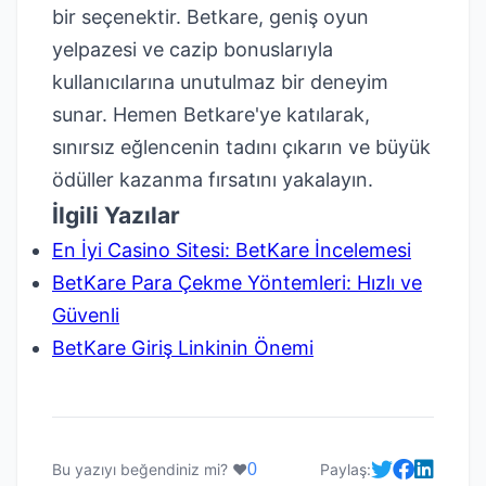
bir seçenektir. Betkare, geniş oyun
yelpazesi ve cazip bonuslarıyla
kullanıcılarına unutulmaz bir deneyim
sunar. Hemen Betkare'ye katılarak,
sınırsız eğlencenin tadını çıkarın ve büyük
ödüller kazanma fırsatını yakalayın.
İlgili Yazılar
En İyi Casino Sitesi: BetKare İncelemesi
BetKare Para Çekme Yöntemleri: Hızlı ve
Güvenli
BetKare Giriş Linkinin Önemi
Bu yazıyı beğendiniz mi? ❤️
0
Paylaş: