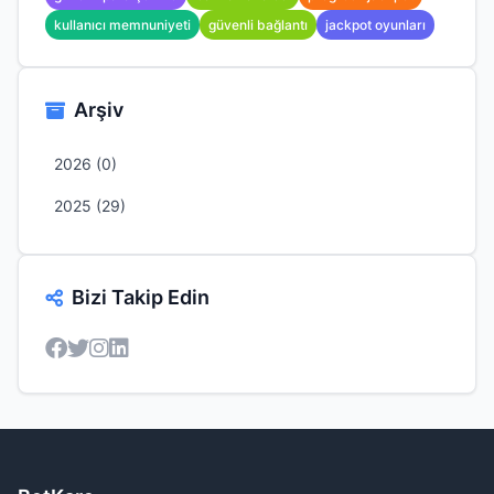
kullanıcı memnuniyeti
güvenli bağlantı
jackpot oyunları
Arşiv
2026 (0)
2025 (29)
Bizi Takip Edin