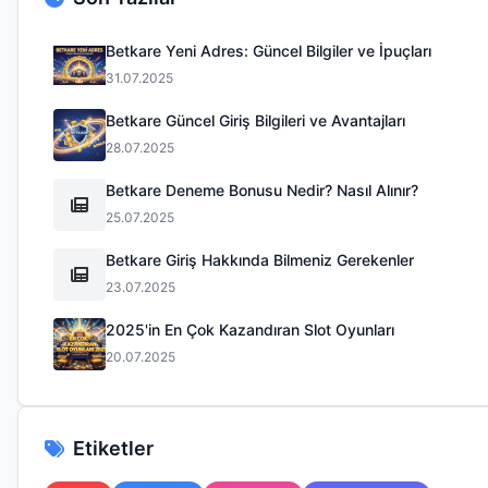
Betkare Yeni Adres: Güncel Bilgiler ve İpuçları
31.07.2025
Betkare Güncel Giriş Bilgileri ve Avantajları
28.07.2025
Betkare Deneme Bonusu Nedir? Nasıl Alınır?
25.07.2025
Betkare Giriş Hakkında Bilmeniz Gerekenler
23.07.2025
2025'in En Çok Kazandıran Slot Oyunları
20.07.2025
Etiketler