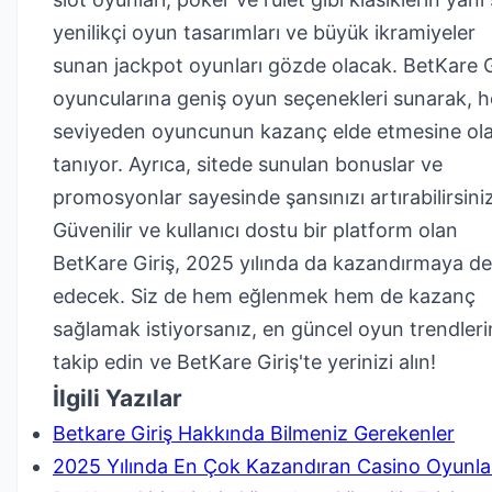
yenilikçi oyun tasarımları ve büyük ikramiyeler
sunan jackpot oyunları gözde olacak. BetKare G
oyuncularına geniş oyun seçenekleri sunarak, h
seviyeden oyuncunun kazanç elde etmesine ol
tanıyor. Ayrıca, sitede sunulan bonuslar ve
promosyonlar sayesinde şansınızı artırabilirsiniz
Güvenilir ve kullanıcı dostu bir platform olan
BetKare Giriş, 2025 yılında da kazandırmaya 
edecek. Siz de hem eğlenmek hem de kazanç
sağlamak istiyorsanız, en güncel oyun trendleri
takip edin ve BetKare Giriş'te yerinizi alın!
İlgili Yazılar
Betkare Giriş Hakkında Bilmeniz Gerekenler
2025 Yılında En Çok Kazandıran Casino Oyunla