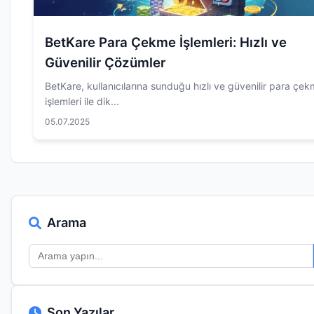
BetKare Para Çekme İşlemleri: Hızlı ve
Güvenilir Çözümler
BetKare, kullanıcılarına sunduğu hızlı ve güvenilir para çe
işlemleri ile dik...
05.07.2025
Arama
Son Yazılar