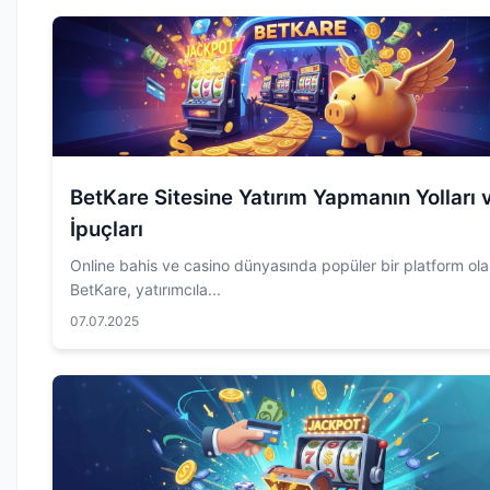
BetKare Sitesine Yatırım Yapmanın Yolları 
İpuçları
Online bahis ve casino dünyasında popüler bir platform ol
BetKare, yatırımcıla...
07.07.2025