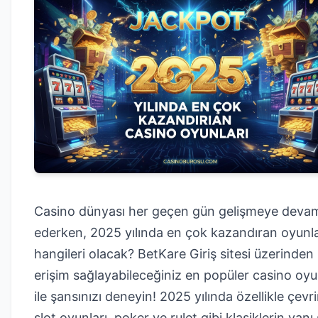
Casino dünyası her geçen gün gelişmeye deva
ederken, 2025 yılında en çok kazandıran oyunl
hangileri olacak? BetKare Giriş sitesi üzerinden
erişim sağlayabileceğiniz en popüler casino oyu
ile şansınızı deneyin! 2025 yılında özellikle çevr
slot oyunları, poker ve rulet gibi klasiklerin yanı 