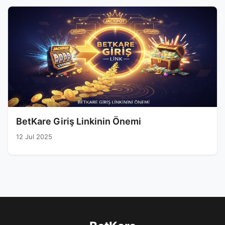
BetKare Giriş Linkinin Önemi
12 Jul 2025