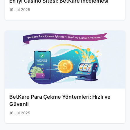
En İyi Casino Sitesi: BetKare İncelemesi
19 Jul 2025
BetKare Para Çekme Yöntemleri: Hızlı ve
Güvenli
16 Jul 2025