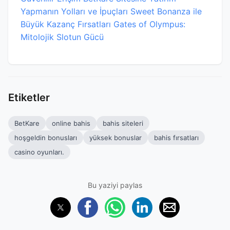
Yapmanın Yolları ve İpuçları
Sweet Bonanza ile
Büyük Kazanç Fırsatları
Gates of Olympus:
Mitolojik Slotun Gücü
Etiketler
BetKare
online bahis
bahis siteleri
hoşgeldin bonusları
yüksek bonuslar
bahis fırsatları
casino oyunları.
Bu yaziyi paylas