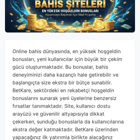
Online bahis dünyasında, en yüksek hoşgeldin
bonusları, yeni kullanıcılar için büyük bir çekim
gücü oluşturmaktadır. Bu bonuslar, bahis
deneyiminizi daha kazançlı hale getirebilir ve
başlangıçta size ekstra bir bütçe sunabilir.
BetKare, sektördeki en rekabetçi hoşgeldin
bonuslarını sunarak yeni üyelerine benzersiz
fırsatlar tanımaktadır. Site, kullanıcı dostu
arayüzü ve güvenilir altyapısıyla dikkat
çekerken, sunduğu bonuslarla da kullanıcılarına
ekstra değer katmaktadır. BetKare üzerinden
yapacağınız ilk yatırımla birlikte alacağınız