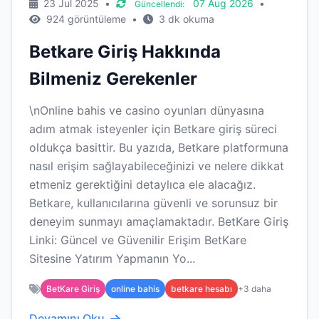
23 Jul 2025
•
07 Aug 2026
•
Güncellendi:
924 görüntüleme
•
3 dk okuma
Betkare Giriş Hakkında
Bilmeniz Gerekenler
\nOnline bahis ve casino oyunları dünyasına
adım atmak isteyenler için Betkare giriş süreci
oldukça basittir. Bu yazıda, Betkare platformuna
nasıl erişim sağlayabileceğinizi ve nelere dikkat
etmeniz gerektiğini detaylıca ele alacağız.
Betkare, kullanıcılarına güvenli ve sorunsuz bir
deneyim sunmayı amaçlamaktadır. BetKare Giriş
Linki: Güncel ve Güvenilir Erişim BetKare
Sitesine Yatırım Yapmanın Yo...
BetKare Giriş
online bahis
betkare hesabı
+3 daha
Devamını Oku