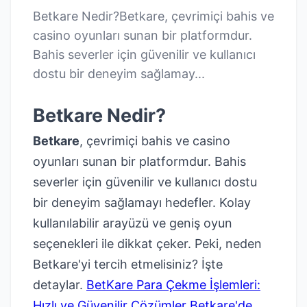
Betkare Nedir?Betkare, çevrimiçi bahis ve
casino oyunları sunan bir platformdur.
Bahis severler için güvenilir ve kullanıcı
dostu bir deneyim sağlamay...
Betkare Nedir?
Betkare
, çevrimiçi bahis ve casino
oyunları sunan bir platformdur. Bahis
severler için güvenilir ve kullanıcı dostu
bir deneyim sağlamayı hedefler. Kolay
kullanılabilir arayüzü ve geniş oyun
seçenekleri ile dikkat çeker. Peki, neden
Betkare'yi tercih etmelisiniz? İşte
detaylar.
BetKare Para Çekme İşlemleri:
Hızlı ve Güvenilir Çözümler
Betkare'de