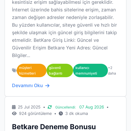
kesintisiz erişim sağlayabilmesi için gereklidir.
İnternet üzerinde bahis sitelerine erişim, zaman
zaman değişen adresler nedeniyle zorlaşabilir.
Bu yüzden kullanıcılar, siteye güvenli ve hızlı bir
şekilde ulaşmak için güncel giriş bilgilerini takip
etmelidir. BetKare Giriş Linki: Güncel ve
Güvenilir Erişim Betkare Yeni Adres: Güncel
Bilgiler...
müşteri
güvenli
kullanıcı
+2
hizmetleri
bağlantı
memnuniyeti
daha
Devamını Oku
25 Jul 2025
•
07 Aug 2026
•
Güncellendi:
924 görüntüleme
•
3 dk okuma
Betkare Deneme Bonusu