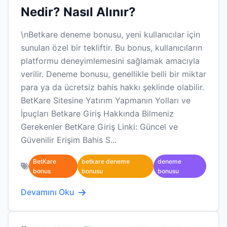
Nedir? Nasıl Alınır?
\nBetkare deneme bonusu, yeni kullanıcılar için
sunulan özel bir tekliftir. Bu bonus, kullanıcıların
platformu deneyimlemesini sağlamak amacıyla
verilir. Deneme bonusu, genellikle belli bir miktar
para ya da ücretsiz bahis hakkı şeklinde olabilir.
BetKare Sitesine Yatırım Yapmanın Yolları ve
İpuçları Betkare Giriş Hakkında Bilmeniz
Gerekenler BetKare Giriş Linki: Güncel ve
Güvenilir Erişim Bahis S...
BetKare
betkare deneme
deneme
bonus
bonusu
bonusu
Devamını Oku