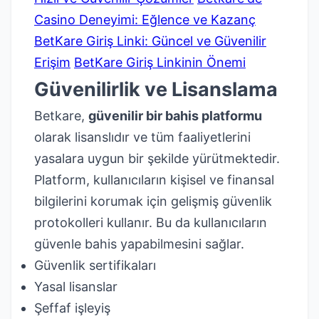
Casino Deneyimi: Eğlence ve Kazanç
BetKare Giriş Linki: Güncel ve Güvenilir
Erişim
BetKare Giriş Linkinin Önemi
Güvenilirlik ve Lisanslama
Betkare,
güvenilir bir bahis platformu
olarak lisanslıdır ve tüm faaliyetlerini
yasalara uygun bir şekilde yürütmektedir.
Platform, kullanıcıların kişisel ve finansal
bilgilerini korumak için gelişmiş güvenlik
protokolleri kullanır. Bu da kullanıcıların
güvenle bahis yapabilmesini sağlar.
Güvenlik sertifikaları
Yasal lisanslar
Şeffaf işleyiş