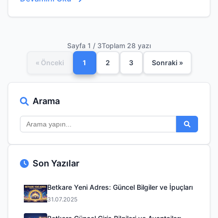
Sayfa 1 / 3
Toplam 28 yazı
« Önceki
1
2
3
Sonraki »
Arama
Son Yazılar
Betkare Yeni Adres: Güncel Bilgiler ve İpuçları
31.07.2025