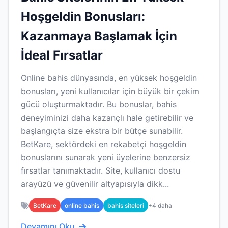
Hoşgeldin Bonusları:
Kazanmaya Başlamak İçin
İdeal Fırsatlar
Online bahis dünyasında, en yüksek hoşgeldin
bonusları, yeni kullanıcılar için büyük bir çekim
gücü oluşturmaktadır. Bu bonuslar, bahis
deneyiminizi daha kazançlı hale getirebilir ve
başlangıçta size ekstra bir bütçe sunabilir.
BetKare, sektördeki en rekabetçi hoşgeldin
bonuslarını sunarak yeni üyelerine benzersiz
fırsatlar tanımaktadır. Site, kullanıcı dostu
arayüzü ve güvenilir altyapısıyla dikk...
BetKare
online bahis
bahis siteleri
+4 daha
Devamını Oku