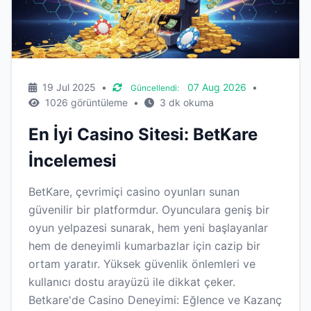
19 Jul 2025
•
07 Aug 2026
•
Güncellendi:
1026 görüntüleme
•
3 dk okuma
En İyi Casino Sitesi: BetKare
İncelemesi
BetKare, çevrimiçi casino oyunları sunan
güvenilir bir platformdur. Oyunculara geniş bir
oyun yelpazesi sunarak, hem yeni başlayanlar
hem de deneyimli kumarbazlar için cazip bir
ortam yaratır. Yüksek güvenlik önlemleri ve
kullanıcı dostu arayüzü ile dikkat çeker.
Betkare'de Casino Deneyimi: Eğlence ve Kazanç