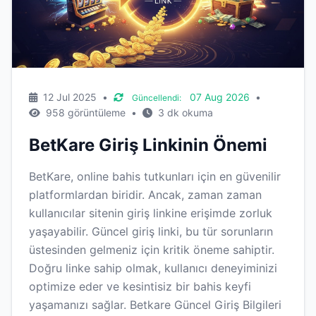
12 Jul 2025
•
07 Aug 2026
•
Güncellendi:
958 görüntüleme
•
3 dk okuma
BetKare Giriş Linkinin Önemi
BetKare, online bahis tutkunları için en güvenilir
platformlardan biridir. Ancak, zaman zaman
kullanıcılar sitenin giriş linkine erişimde zorluk
yaşayabilir. Güncel giriş linki, bu tür sorunların
üstesinden gelmeniz için kritik öneme sahiptir.
Doğru linke sahip olmak, kullanıcı deneyiminizi
optimize eder ve kesintisiz bir bahis keyfi
yaşamanızı sağlar. Betkare Güncel Giriş Bilgileri