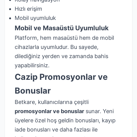
Hızlı erişim
Mobil uyumluluk
Mobil ve Masaüstü Uyumluluk
Platform, hem masaüstü hem de mobil
cihazlarla uyumludur. Bu sayede,
dilediğiniz yerden ve zamanda bahis
yapabilirsiniz.
Cazip Promosyonlar ve
Bonuslar
Betkare, kullanıcılarına çeşitli
promosyonlar ve bonuslar
sunar. Yeni
üyelere özel hoş geldin bonusları, kayıp
iade bonusları ve daha fazlası ile