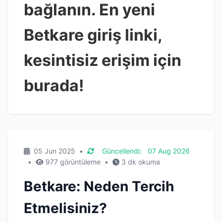
bağlanın. En yeni
Betkare giriş linki,
kesintisiz erişim için
burada!
05 Jun 2025
•
Güncellendi:
07 Aug 2026
•
977 görüntüleme
•
3 dk okuma
Betkare: Neden Tercih
Etmelisiniz?